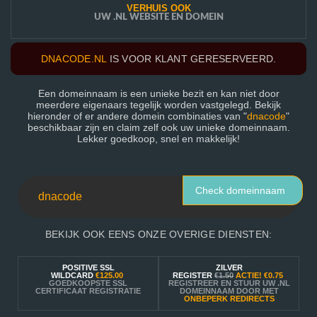
VERHUIS OOK
UW .NL WEBSITE EN DOMEIN
DNACODE.NL
IS VOOR KLANT GERESERVEERD.
Een domeinnaam is een unieke bezit en kan niet door
meerdere eigenaars tegelijk worden vastgelegd. Bekijk
hieronder of er andere domein combinaties van "
dnacode
"
beschikbaar zijn en claim zelf ook uw unieke domeinnaam.
Lekker goedkoop, snel en makkelijk!
Check domeinnaam
BEKIJK OOK EENS ONZE OVERIGE DIENSTEN:
POSITIVE SSL
ZILVER
WILDCARD
€125.00
REGISTER
€1.50
ACTIE!
€0.75
GOEDKOOPSTE SSL
REGISTREER EN STUUR UW .NL
CERTIFICAAT REGISTRATIE
DOMEINNAAM DOOR MET
ONBEPERK REDIRECTS