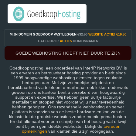
MIJN DOMEIN GOEDKOOP VASTLEGGEN
€32.50
WEBSITE ACTIE!
€19.50
CATEGORIE:
ACTIES
DOMEINNAMEN
GOEDE WEBHOSTING HOEFT NIET DUUR TE ZIJN
Goedkoophosting, een onderdeel van InterIP Networks BV, is
een ervaren en betrouwbaar hosting provider en biedt sinds
1999 hoogwaardige webhosting diensten tegen coulante
bedragen aan. Met zijn vriendelijke helpdesk en
bereikbaarheid via telefoon, e-mail maar ook lekker ouderwets
gewoon op ons kantoor bent u verzekerd van hoogwaardig
support en expertise. Wij hebben geen uurtje factuurtje
mentaliteit en stoppen niet voordat wij u naar tevredenheid
hebben geholpen. Ons razendsnelle webhosting en server
platform is voorzien van de beste hardware en kan van de
kleinste tot de grootste websites zonder moeite prima hosten.
En dat allemaal voor een schijntje van het bedrag wat u kwijt
bent bij een gemiddelde webhoster. Bekijk de
tevreden
opmerkingen
van klanten die u zijn voorgegaan.